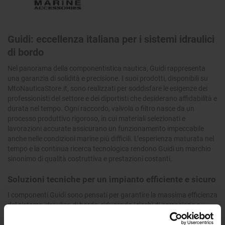
Guidi: eccellenza italiana per i sistemi idraulici
di bordo
Nel panorama della componentistica nautica, Guidi rappresenta
una garanzia di solidità e precisione. I suoi prodotti, disponibili su
MtoNauticaStore.it, sono realizzati per soddisfare le esigenze dei
professionisti del settore e dei diportisti che desiderano affidabilità e
durata nel tempo. Ogni raccordo, valvola o filtro nasce da un
processo produttivo rigoroso, in cui materiali selezionati e
lavorazioni accurate assicurano un funzionamento impeccabile
anche nelle condizioni marine più difficili. L’esperienza maturata nel
tempo e la continua ricerca tecnologica rendono Guidi un marchio
sinonimo di qualità costruttiva e prestazioni costanti.
Soluzioni tecniche per un impianto efficiente e sicuro
I componenti Guidi sono pensati per garantire la massima efficienza
del sistema idraulico di bordo, riducendo i rischi di corrosione e
assicurando la perfetta tenuta dei collegamenti. La robustezza dei
materiali impiegati e la precisione delle filettature consentono un