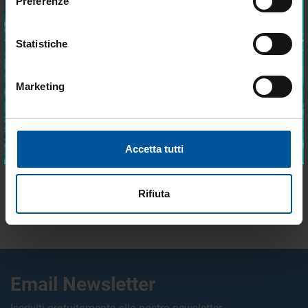
Preferenze
Statistiche
Marketing
PAGAMENTI RAPIDI E IN
SPEDIZIONE GRATUITA PER
TOTALE SCUREZZA
ORDINI SUPERIORI A 199€
Accetto trattamento dati personali
ISCRIVITI
Accetta tutti
Rifiuta
ACQUISTI RAPIDI SENZA
ASSISTENZA CLIENTI TRAMITE
REGISTRAZIONE
WHATSAPP
Email Newsletter
Iscriviti gratuitamente alla nostra newsletter