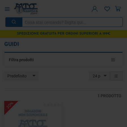
SPEDIZIONE GRATUITA PER ORDINI SUPERIORI A 199€
GUIDI
Toggle
Filtra prodotti
navigat
Predefinito
24 p
1
PRODOTTO
- 30%