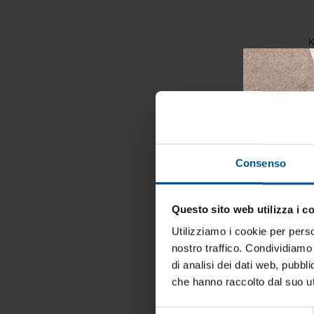
K
- 18%
Consenso
Questo sito web utilizza i c
Tien
tua 
Utilizziamo i cookie per perso
nostro traffico. Condividiamo 
Iscrivi
di analisi dei dati web, pubbl
vive la
che hanno raccolto dal suo uti