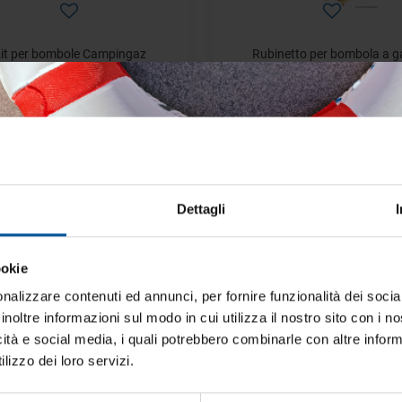
it per bombole Campingaz
Rubinetto per bombola a g
Disponibile
Disponibile
€ 113,88
€ 35,96
€ 160,34
€ 44,04
- 18%
Dettagli
ookie
iti aggiornato sulle migliori occasioni pe
barca
nalizzare contenuti ed annunci, per fornire funzionalità dei socia
inoltre informazioni sul modo in cui utilizza il nostro sito con i 
ti alla newsletter e ricevi le offerte più vantaggiose e selezionate 
icità e social media, i quali potrebbero combinarle con altre inform
 nautica ogni giorno. Con MTO trovi tutto ciò che serve davvero 
lizzo dei loro servizi.
Rubinetto d'intercettazione
Tubo con filetto 1/4 RST 8 x 