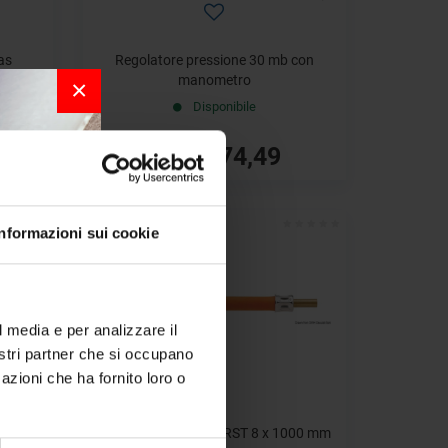
as
Regolatore pressione 30 mb con
manometro
×
Disponibile
€ 74,49
€ 91,21
- 18%
Informazioni sui cookie
r la
l media e per analizzare il
nostri partner che si occupano
per chi
azioni che ha fornito loro o
a bordo.
800 mm
Tubo con filetto 1/4 RST 8 x 1000 mm