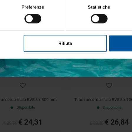
Disponibile
Disponibile
Preferenze
Statistiche
€ 47,45
€ 24,31
€ 58,07
€ 29,76
etto trattamento dati personali
- 18%
Rifiuta
ISCRIVITI
raccordo liscio RVS 8 x 800 mm
Tubo raccordo liscio RVS 8 x 
Disponibile
Disponibile
€ 24,31
€ 26,84
€ 29,76
€ 32,85