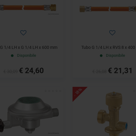
 G 1/4 LH x G 1/4 LH x 600 mm
Tubo G 1/4 LH x RVS 8 x 40
Disponibile
Disponibile
€ 24,60
€ 21,31
€ 30,09
€ 26,08
- 18%