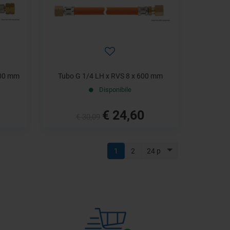
000 mm
Tubo G 1/4 LH x RVS 8 x 600 mm
Disponibile
€ 24,60
€ 30,09
1
2
24 p