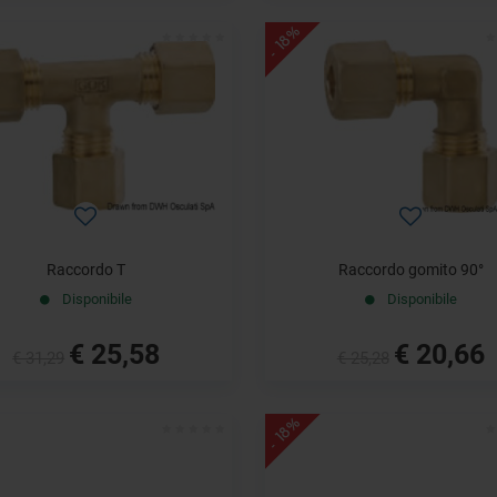
- 18%
Raccordo T
Raccordo gomito 90°
Disponibile
Disponibile
€ 25,58
€ 20,66
€ 31,29
€ 25,28
- 18%