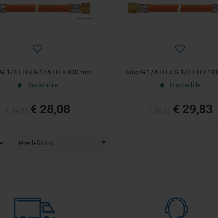
 G 1/4 LH x G 1/4 LH x 800 mm
Tubo G 1/4 LH x G 1/4 LH x 1
Disponibile
Disponibile
€ 28,08
€ 29,83
€ 34,36
€ 36,51
er
Predefinito