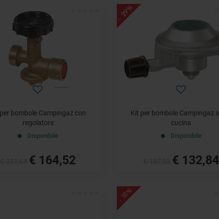
- 29%
 per bombole Campingaz con
Kit per bombole Campingaz s
regolatore
cucina
Disponibile
Disponibile
€ 164,52
€ 132,84
€ 231,63
€ 187,03
- 18%