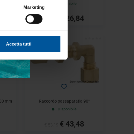
Disponibile
Marketing
€ 26,84
€ 32,85
- 18%
Accetta tutti
1000 mm
Raccordo passaparatia 90°
Disponibile
€ 43,48
€ 53,19