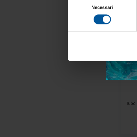
Selezione
Necessari
del
consenso
Acc
- 18%
Tubo 