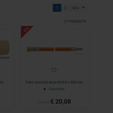
1
2
24 p
27
PRODOTTI
- 18%
tto
Tubo raccordo liscio RVS 8 x 600 mm
Disponibile
€ 20,08
€ 24,58