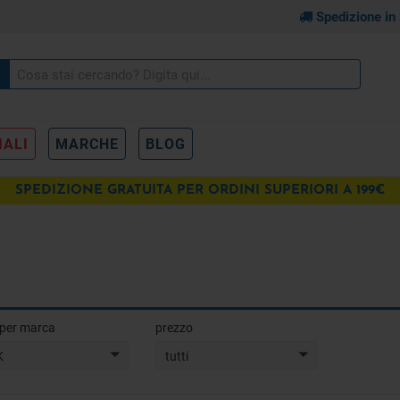
Spedizione in
IALI
MARCHE
BLOG
SPEDIZIONE GRATUITA PER ORDINI SUPERIORI A 199€
a per marca
prezzo
K
tutti