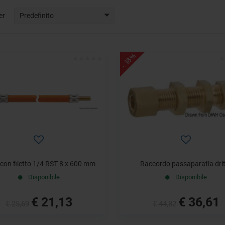
er
Predefinito
- 18%
con filetto 1/4 RST 8 x 600 mm
Raccordo passaparatia dri
Disponibile
Disponibile
€ 21,13
€ 36,61
€ 25,69
€ 44,82