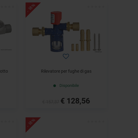
- 18%
otto
Rilevatore per fughe di gas
Disponibile
€ 128,56
€ 157,37
- 18%