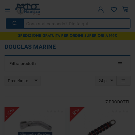
SPEDIZIONE GRATUITA PER ORDINI SUPERIORI A 199€
DOUGLAS MARINE
Toggle
Filtra prodotti
navigat
Predefinito
24 p
7
PRODOTTI
- 10%
- 18%