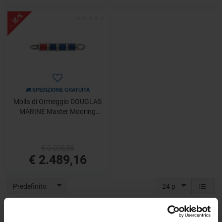
- 18%
SPEDIZIONE GRATUITA
Molla di Ormeggio DOUGLAS
MARINE Master Mooring
GIGA 45
€ 3.035,56
€ 2.489,16
Predefinito
24 p