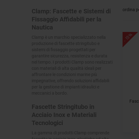
ordina p
Clamp: Fascette e Sistemi di
Fissaggio Affidabili per la
Nautica
- 15%
Clamp è un marchio specializzato nella
produzione di fascette stringitubo e
sistemi di fissaggio progettati per
garantire sicurezza, resistenza e durata
nel tempo. I prodotti Clamp sono realizzati
con materiali di alta qualità ideali per
affrontare le condizioni marine più
impegnative, offrendo soluzioni affidabili
per la gestione di impianti idraulici e
meccanici a bordo.
Fasc
Fascette Stringitubo in
Acciaio Inox e Materiali
Tecnologici
La gamma di prodotti Clamp comprende
fascette in acciaio inox, plastiche ad alta