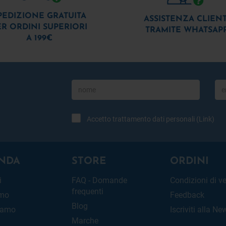
PEDIZIONE GRATUITA
ASSISTENZA CLIENT
ER ORDINI SUPERIORI
TRAMITE WHATSAP
A 199€
Accetto trattamento dati personali (
Link
)
NDA
STORE
ORDINI
i
FAQ - Domande
Condizioni di v
frequenti
amo
Feedback
Blog
iamo
Iscriviti alla Ne
Marche