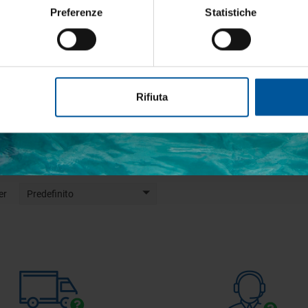
Preferenze
Statistiche
etto trattamento dati personali
etta nylon bianco mm.365x7,8
Fascetta nylon nero mm.290
Rifiuta
ISCRIVITI
Non disponibile
Non disponibile
€ 22,00
€ 19,76
€ 25,88
€ 23,25
er
Predefinito