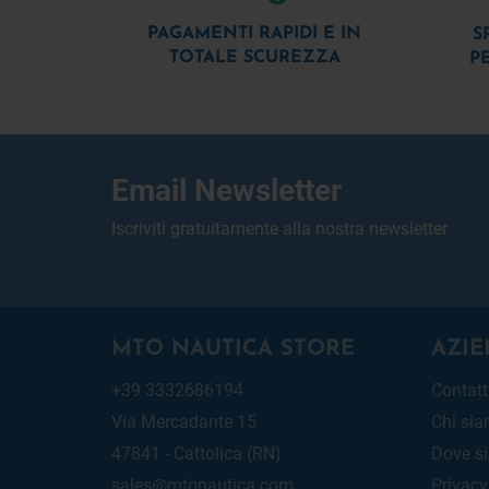
PAGAMENTI RAPIDI E IN
S
TOTALE SCUREZZA
P
Email Newsletter
Iscriviti gratuitamente alla nostra newsletter
MTO NAUTICA STORE
AZIE
+39 3332686194
Contatt
Via Mercadante 15
Chi si
47841 - Cattolica (RN)
Dove s
sales@mtonautica.com
Privacy