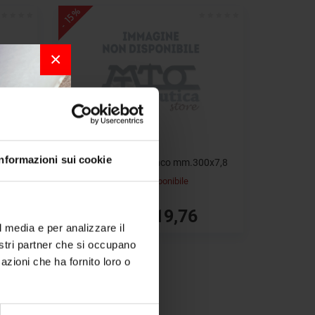
- 15%
×
Informazioni sui cookie
8x4,8
Fascetta nylon bianco mm.300x7,8
Non disponibile
r la
€ 19,76
€ 23,25
l media e per analizzare il
nostri partner che si occupano
per chi
azioni che ha fornito loro o
a bordo.