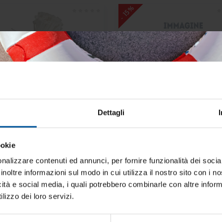
- 15%
Dettagli
etta nylon bianco mm.140x3,6
Fascetta nylon bianco mm.17
Disponibilità limitata
Non disponibile
ookie
iti aggiornato sulle migliori occasioni pe
€ 3,50
€ 5,75
€ 4,12
€ 6,77
barca
nalizzare contenuti ed annunci, per fornire funzionalità dei socia
inoltre informazioni sul modo in cui utilizza il nostro sito con i 
ti alla newsletter e ricevi le offerte più vantaggiose e selezionate 
- 15%
icità e social media, i quali potrebbero combinarle con altre inform
 nautica ogni giorno. Con MTO trovi tutto ciò che serve davvero 
lizzo dei loro servizi.