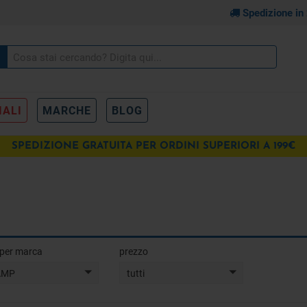
Spedizione in
IALI
MARCHE
BLOG
SPEDIZIONE GRATUITA PER ORDINI SUPERIORI A 199€
a per marca
prezzo
AMP
tutti