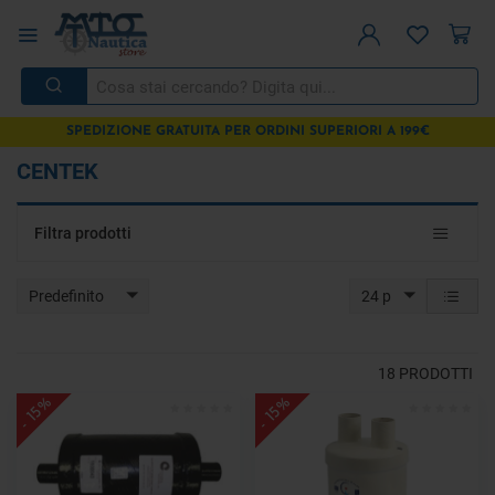
SPEDIZIONE GRATUITA PER ORDINI SUPERIORI A 199€
CENTEK
Toggle
Filtra prodotti
navigat
Predefinito
24 p
18
PRODOTTI
- 15%
- 15%