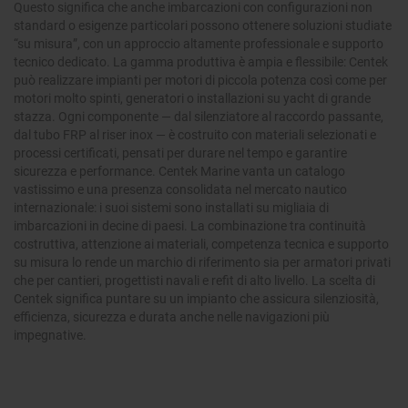
Questo significa che anche imbarcazioni con configurazioni non
standard o esigenze particolari possono ottenere soluzioni studiate
“su misura”, con un approccio altamente professionale e supporto
tecnico dedicato. La gamma produttiva è ampia e flessibile: Centek
può realizzare impianti per motori di piccola potenza così come per
motori molto spinti, generatori o installazioni su yacht di grande
stazza. Ogni componente — dal silenziatore al raccordo passante,
dal tubo FRP al riser inox — è costruito con materiali selezionati e
processi certificati, pensati per durare nel tempo e garantire
sicurezza e performance. Centek Marine vanta un catalogo
vastissimo e una presenza consolidata nel mercato nautico
internazionale: i suoi sistemi sono installati su migliaia di
imbarcazioni in decine di paesi. La combinazione tra continuità
costruttiva, attenzione ai materiali, competenza tecnica e supporto
su misura lo rende un marchio di riferimento sia per armatori privati
che per cantieri, progettisti navali e refit di alto livello. La scelta di
Centek significa puntare su un impianto che assicura silenziosità,
efficienza, sicurezza e durata anche nelle navigazioni più
impegnative.