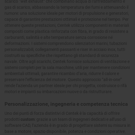
scarico “wet exhaust” che combinano acqua di raffreddamento e
gas di scarico, abbassando la temperatura dei fumi e attenuando il
rumore: una soluzione ideale per motori di propulsione e generatori,
capace di garantire prestazioni ottimali e protezione nel tempo. Per
ottenere queste prestazioni, Centek utilizza componenti in materiali
compositi come plastica rinforzata con fibra, in grado di resistere a
carburanti, salinità e alte temperature senza corrosione né
deformazioni. I sistemi comprendono silenziatori marini, tubazioni
personalizzabili, collegamenti passanti e riser in acciaio inox, tutti
costruiti su specifiche che rispettano gli standard di sicurezza
navale. Oltre agli scarichi, Centek fornisce soluzioni di ventilazione e
sistemi completi per la sala macchine, utili per mantenere condizioni
ambientali ottimali, garantire ricambio d’aria, ridurre il calore e
preservare l’efficienza del motore. Questo approccio “all-in-one”
rende l’azienda un partner ideale per chi progetta, costruisce o rifà
motori e impianti su imbarcazioni nuove o da ristrutturare.
Personalizzazione, ingegneria e competenza tecnica
Uno dei punti di forza distintivi di Centek è la capacità di offrire
prodotti
custom
: grazie a un team di ingegneri dedicati e all’uso di
software CAD, l’azienda è in grado di progettare sistemi su misura in
base a motore, spazio disponibile, potenza e condizioni operative.