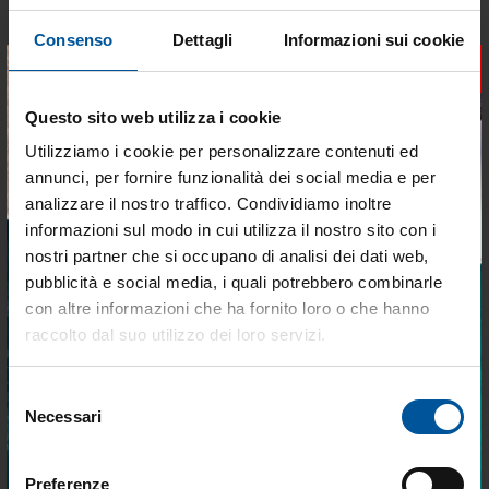
Consenso
Dettagli
Informazioni sui cookie
×
SPEDIZIONE GRATUITA
SPEDIZIONE GRATUITA
Questo sito web utilizza i cookie
Marmitta 102 mm
Marmitta 127 mm
Utilizziamo i cookie per personalizzare contenuti ed
Disponibile
Disponibile
annunci, per fornire funzionalità dei social media e per
analizzare il nostro traffico. Condividiamo inoltre
€ 770,28
€ 1.345,84
informazioni sul modo in cui utilizza il nostro sito con i
€ 654,74
€ 1.143,97
nostri partner che si occupano di analisi dei dati web,
pubblicità e social media, i quali potrebbero combinarle
- 15%
- 15%
Tieniti aggiornato sulle
con altre informazioni che ha fornito loro o che hanno
migliori occasioni per la tua
raccolto dal suo utilizzo dei loro servizi.
barca
Selezione
Iscriviti alla newsletter e ricevi le offerte più
Necessari
del
vantaggiose e selezionate per chi vive la
nautica ogni giorno. Con MTO trovi tutto ciò
consenso
SPEDIZIONE GRATUITA
SPEDIZIONE GRATUITA
che serve davvero a bordo.
Preferenze
Marmitta 152 mm
Marmitta 203 mm