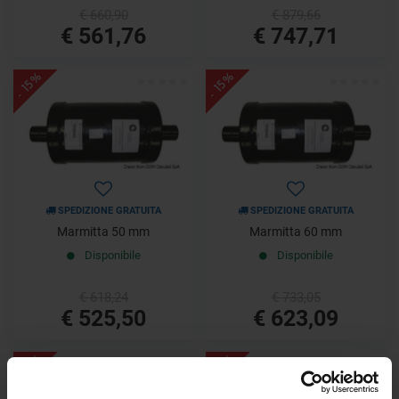
€ 660,90
€ 879,66
€ 561,76
€ 747,71
- 15%
- 15%
SPEDIZIONE GRATUITA
SPEDIZIONE GRATUITA
Marmitta 50 mm
Marmitta 60 mm
Disponibile
Disponibile
€ 618,24
€ 733,05
€ 525,50
€ 623,09
- 15%
- 15%