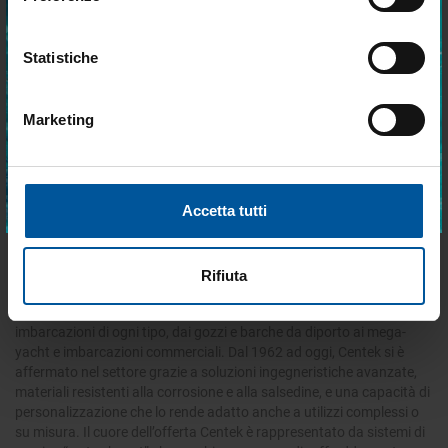
Disponibile
Disponibile
Statistiche
€ 1.849,70
€ 3.195,13
€ 1.572,25
€ 2.715,86
Marketing
Predefinito
24 p
Accetto trattamento dati personali
ISCRIVITI
Accetta tutti
Centek: il punto di riferimento nei sistemi di
scarico e ventilazione per motori marini
Rifiuta
Centek Marine è un marchio leader a livello mondiale nella
progettazione e produzione di sistemi di scarico e ventilazione per
imbarcazioni di ogni tipo, dai gozzi e barche da diporto ai mega-
yacht e imbarcazioni commerciali. Dal 1962 ad oggi, Centek si è
affermato nel settore grazie a soluzioni ingegneristiche avanzate,
materiali resistenti alla corrosione e alla salsedine, e una capacità di
personalizzazione che lo rende adatto anche a utilizzi complessi o
su misura. Il cuore dell’offerta Centek è rappresentato da sistemi di