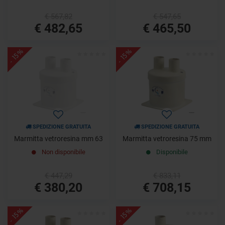
€ 567,82
€ 547,65
€ 482,65
€ 465,50
- 15%
- 15%
SPEDIZIONE GRATUITA
SPEDIZIONE GRATUITA
Marmitta vetroresina mm 63
Marmitta vetroresina 75 mm
Non disponibile
Disponibile
€ 447,29
€ 833,11
€ 380,20
€ 708,15
- 15%
- 15%