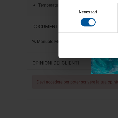
Temperatura operativa: da -10°C a +60°C
Selezione
Necessari
del
consenso
DOCUMENTI
Acc
Manuale Multilingue Steiner eDiscovery
(10
OPINIONI DEI CLIENTI
Devi
accedere
per poter scrivere la tua opini