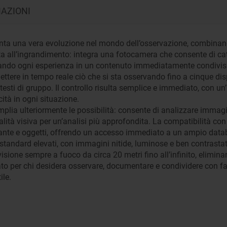
MAZIONI
nta una vera evoluzione nel mondo dell’osservazione, combinando 
ita all’ingrandimento: integra una fotocamera che consente di ca
mando ogni esperienza in un contenuto immediatamente condivisi
asmettere in tempo reale ciò che si sta osservando fino a cinque
testi di gruppo. Il controllo risulta semplice e immediato, con un’
cità in ogni situazione.
amplia ulteriormente le possibilità: consente di analizzare imma
alità visiva per un’analisi più approfondita. La compatibilità con
piante e oggetti, offrendo un accesso immediato a un ampio data
 standard elevati, con immagini nitide, luminose e ben contrastate,
sione sempre a fuoco da circa 20 metri fino all’infinito, elimina
ato per chi desidera osservare, documentare e condividere con fac
ile.