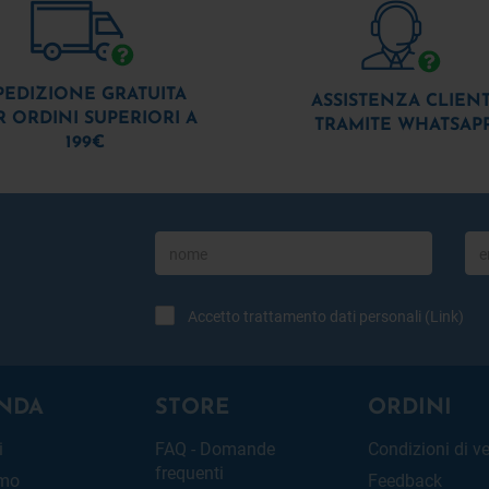
PEDIZIONE GRATUITA
ASSISTENZA CLIENT
R ORDINI SUPERIORI A
TRAMITE WHATSAP
199€
Accetto trattamento dati personali (
Link
)
NDA
STORE
ORDINI
i
FAQ - Domande
Condizioni di v
frequenti
amo
Feedback