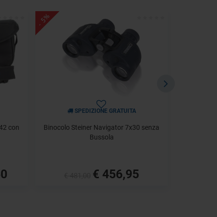
- 5%
- 5%
SPEDIZIONE GRATUITA
S
x42 con
Binocolo Steiner Navigator 7x30 senza
Binocolo 
Bussola
50
€ 456,95
€ 481,00
€ 5