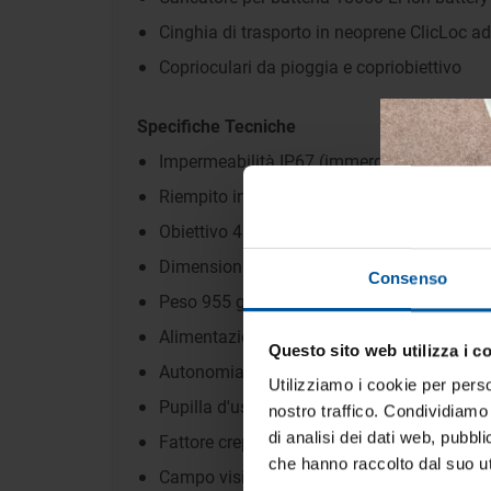
Cinghia di trasporto in neoprene ClicLoc a
Coprioculari da pioggia e copriobiettivo
Specifiche Tecniche
Impermeabilità IP67 (immergibile 1m / 30
Riempito internamente con azoto
Obiettivo 42 mm, ingrandimento 10x
Dimensioni: 130w x 147h x 85d mm
Consenso
Peso 955 gr. (1010 gr con batteria)
Alimentazione: da batteria a Litio #18650 o
Questo sito web utilizza i c
Tien
Autonomia batteria: 32h
tua 
Utilizziamo i cookie per perso
Pupilla d'uscita: 4,2 mm ±6%
nostro traffico. Condividiamo 
Iscrivi
di analisi dei dati web, pubbl
Fattore crepuscolare: 20,49
vive la
che hanno raccolto dal suo uti
Campo visivo a 1000 m: 108 m