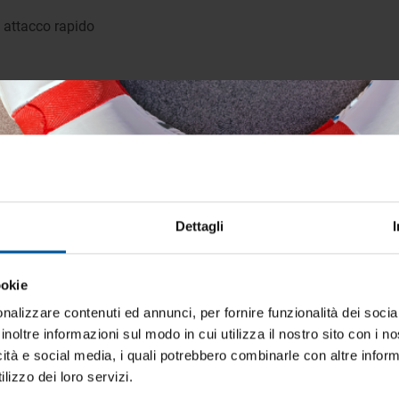
d attacco rapido
min)
Dettagli
 da caricatore
ookie
iti aggiornato sulle migliori occasioni pe
barca
nalizzare contenuti ed annunci, per fornire funzionalità dei socia
inoltre informazioni sul modo in cui utilizza il nostro sito con i 
ti alla newsletter e ricevi le offerte più vantaggiose e selezionate 
icità e social media, i quali potrebbero combinarle con altre inform
 nautica ogni giorno. Con MTO trovi tutto ciò che serve davvero 
lizzo dei loro servizi.