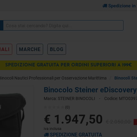
Spedizione in
IALI
MARCHE
BLOG
SPEDIZIONE GRATUITA PER ORDINI SUPERIORI A 199€
pr
con Telecamera
Binocoli Nautici Professionali per Osservazione Marittima
Binocoli St
€
IONI
DOCUMENTI
Binocolo Steiner eDiscover
Marca:
STEINER BINOCOLI
-
Codice:
MTO039
(0)
€ 1.947,50
€ 2.050,00
iva inclusa
SPEDIZIONE GRATUITA