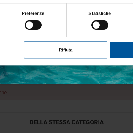
Preferenze
Statistiche
etto trattamento dati personali
,03 MB)
Rifiuta
ISCRIVITI
one.
DELLA STESSA CATEGORIA