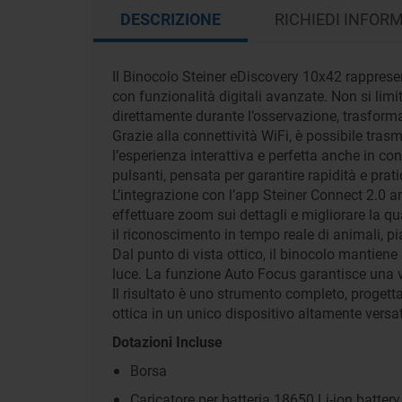
DESCRIZIONE
RICHIEDI INFOR
Il Binocolo Steiner eDiscovery 10x42 rapprese
con funzionalità digitali avanzate. Non si lim
direttamente durante l’osservazione, trasfor
Grazie alla connettività WiFi, è possibile tr
l’esperienza interattiva e perfetta anche in con
pulsanti, pensata per garantire rapidità e prati
L’integrazione con l’app Steiner Connect 2.0 
effettuare zoom sui dettagli e migliorare la qu
il riconoscimento in tempo reale di animali, 
Dal punto di vista ottico, il binocolo mantiene
luce. La funzione Auto Focus garantisce una vi
Il risultato è uno strumento completo, progett
ottica in un unico dispositivo altamente versat
Dotazioni Incluse
Borsa
Caricatore per batteria 18650 Li-ion battery