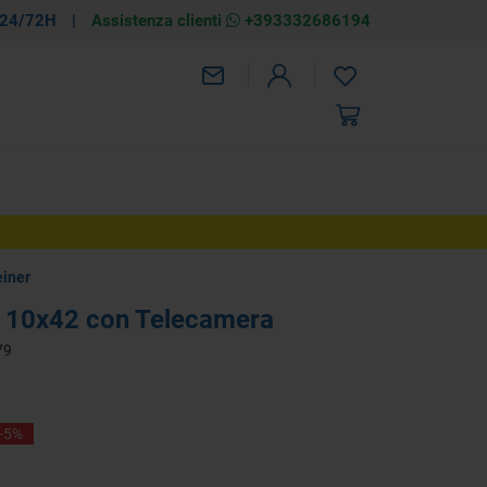
 24/72H
|
Assistenza clienti
+393332686194
ezzo
einer
 1947,50
AGGIUNGI
€ 2.050,00
y 10x42 con Telecamera
-5%
79
-5%