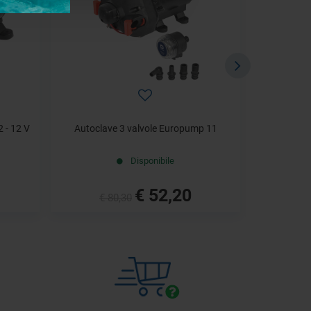
 - 12 V
Autoclave 3 valvole Europump 11
Autocl
Disponibile
€ 52,20
€ 80,30
€ 