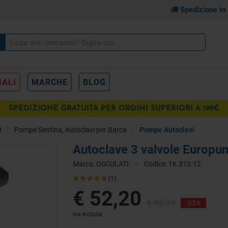
Spedizione in
IALI
MARCHE
BLOG
SPEDIZIONE GRATUITA PER ORDINI SUPERIORI A 199€
pr
I
Pompe Sentina, Autoclavi per Barca
Pompe Autoclavi
€
IONI
Autoclave 3 valvole Europu
Marca:
OSCULATI
-
Codice:
16.510.12
(1)
€ 52,20
€ 80,30
-35%
iva inclusa