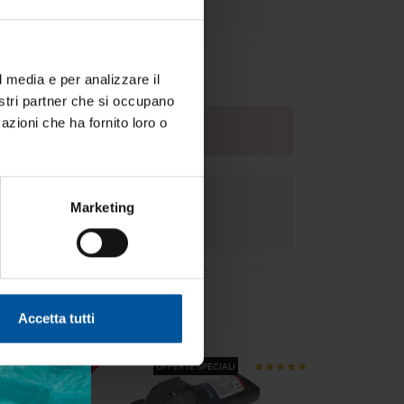
r la
l media e per analizzare il
nostri partner che si occupano
per chi
azioni che ha fornito loro o
a bordo.
Marketing
Accetta tutti
- 20%
- 35%
OFFERTE SPECIALI