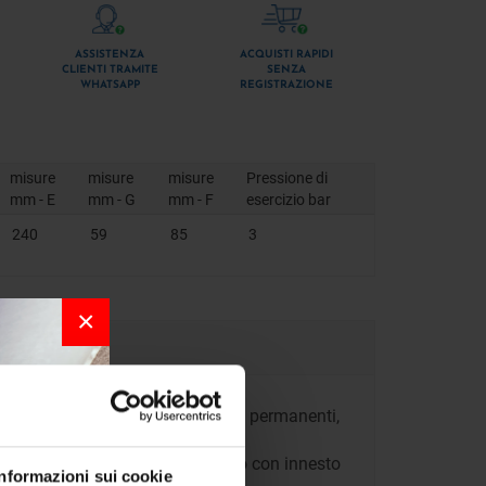
ASSISTENZA
ACQUISTI RAPIDI
CLIENTI TRAMITE
SENZA
WHATSAPP
REGISTRAZIONE
misure
misure
misure
Pressione di
mm - E
mm - G
mm - F
esercizio bar
240
59
85
3
×
sione in entrata. Motore a magneti permanenti,
le.
m) e
di filtro
di aspirazione, il tutto con innesto
Informazioni sui cookie