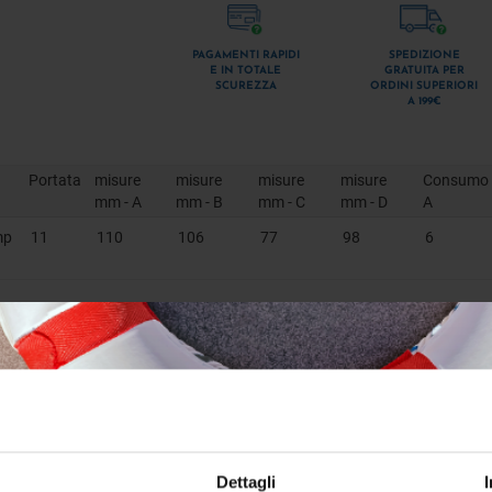
PAGAMENTI RAPIDI
SPEDIZIONE
E IN TOTALE
GRATUITA PER
SCUREZZA
ORDINI SUPERIORI
A 199€
Portata
misure
misure
misure
misure
Consumo
mm - A
mm - B
mm - C
mm - D
A
mp
11
110
106
77
98
6
MAZIONI
vibrazioni, molto silenziosa. By-pass interno che limita la pres
ca sul motore che la ferma in caso di surriscaldamento accidenta
+ 1 portagomma diritto da 14 mm + 1 portagomma a 90° da 14 m
Dettagli