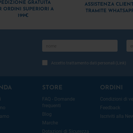
PEDIZIONE GRATUITA
ASSISTENZA CLIENT
R ORDINI SUPERIORI A
TRAMITE WHATSAP
199€
Accetto trattamento dati personali (
Link
)
NDA
STORE
ORDINI
i
FAQ - Domande
Condizioni di v
frequenti
amo
Feedback
Blog
iamo
Iscriviti alla Ne
Marche
Dotazioni di Sicurezza