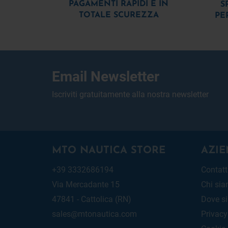
PAGAMENTI RAPIDI E IN
S
TOTALE SCUREZZA
PE
Email Newsletter
Iscriviti gratuitamente alla nostra newsletter
MTO NAUTICA STORE
AZIE
+39 3332686194
Contatt
Via Mercadante 15
Chi si
47841 - Cattolica (RN)
Dove s
sales@mtonautica.com
Privacy