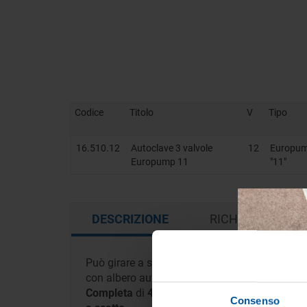
Codice
Titolo
V
Tipo
16.510.12
Autoclave 3 valvole
12
Europu
Europump 11
"11"
DESCRIZIONE
RICHIEDI INFOR
Può girare a secco senza rovinarsi. Esente da 
con albero autolubrificante. Protezione termi
Completa
di
4 raccordi
(2 da 1/2" filettati 
Consenso