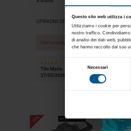
a scatto
.
Questo sito web utilizza i c
Tien
OPINIONI DEI CLIENTI
tua 
Utilizziamo i cookie per perso
nostro traffico. Condividiamo 
Iscrivi
di analisi dei dati web, pubbl
Devi
accedere
per poter scrivere la tua opini
vive la
che hanno raccolto dal suo uti
Selezione
Oggetto come da descr
Necessari
del
Tito Maria
27/05/2026
consenso
Recensione verifi
Acc
- 30%
- 35%
OFFERTE SPECIALI