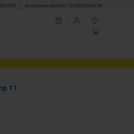
 24/72H
|
Assistenza clienti
+393332686194
ezzo
 52,20
AGGIUNGI
€ 80,30
mp 11
-35%