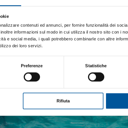
ookie
iti aggiornato sulle migliori occasioni pe
barca
nalizzare contenuti ed annunci, per fornire funzionalità dei socia
inoltre informazioni sul modo in cui utilizza il nostro sito con i 
ti alla newsletter e ricevi le offerte più vantaggiose e selezionate 
icità e social media, i quali potrebbero combinarle con altre inform
one.
 nautica ogni giorno. Con MTO trovi tutto ciò che serve davvero 
lizzo dei loro servizi.
izione.. spedizione veloce. Ottima comunicazione
Preferenze
Statistiche
cata
etto trattamento dati personali
DELLA STESSA CATEGORIA
Rifiuta
ISCRIVITI
- 32%
OFFERTE SPECIALI
OFFERTE SPECIALI