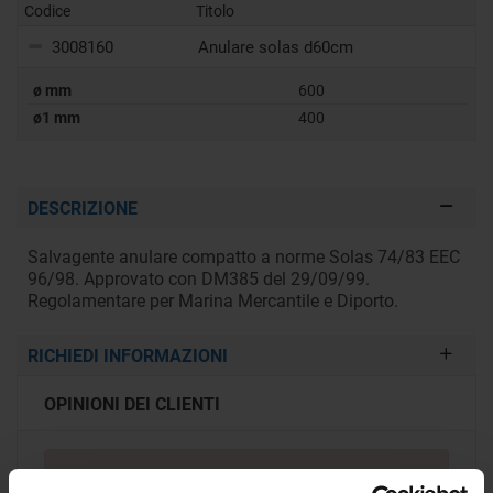
Codice
Titolo
3008160
Anulare solas d60cm
ø mm
600
ø1 mm
400
DESCRIZIONE
Salvagente anulare compatto a norme Solas 74/83 EEC
96/98. Approvato con DM385 del 29/09/99.
Regolamentare per Marina Mercantile e Diporto.
RICHIEDI INFORMAZIONI
OPINIONI DEI CLIENTI
Devi
accedere
per poter scrivere la tua opinione.