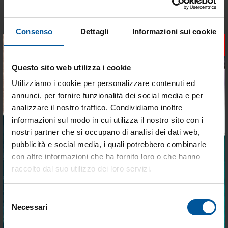
Consenso
Dettagli
Informazioni sui cookie
DELLA STESSA CATEGORIA
×
Questo sito web utilizza i cookie
- 54%
- 29%
OFFERTE SPECIALI
OFFERTE SPECIALI
Utilizziamo i cookie per personalizzare contenuti ed
annunci, per fornire funzionalità dei social media e per
analizzare il nostro traffico. Condividiamo inoltre
informazioni sul modo in cui utilizza il nostro sito con i
nostri partner che si occupano di analisi dei dati web,
pubblicità e social media, i quali potrebbero combinarle
Tieniti aggiornato sulle
con altre informazioni che ha fornito loro o che hanno
migliori occasioni per la tua
raccolto dal suo utilizzo dei loro servizi.
Anulare solas d60cm
Cima arancione 30 m per
barca
anulari
Disponibile
Disponibile
Selezione
Iscriviti alla newsletter e ricevi le offerte più
Necessari
del
vantaggiose e selezionate per chi vive la
€ 58,07
€ 8,43
nautica ogni giorno. Con MTO trovi tutto ciò
consenso