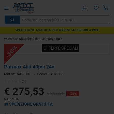
SPEDIZIONE GRATUITA PER ORDINI SUPERIORI A 199€
Pompe Nautiche Flojet, Jabsco e Rule
-30%
OFFERTE SPECIALI
Parmax 4hd 40psi 24v
Marca:
JABSCO
-
Codice:
1616585
(0)
€ 275,53
€ 393,61
-30%
iva inclusa
SPEDIZIONE GRATUITA