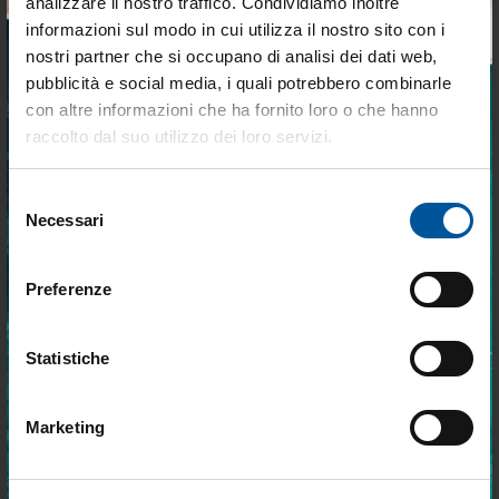
analizzare il nostro traffico. Condividiamo inoltre
Devi
accedere
per poter scrivere la tua opinione.
informazioni sul modo in cui utilizza il nostro sito con i
nostri partner che si occupano di analisi dei dati web,
pubblicità e social media, i quali potrebbero combinarle
Tieniti aggiornato sulle
con altre informazioni che ha fornito loro o che hanno
DELLA STESSA CATEGORIA
migliori occasioni per la tua
raccolto dal suo utilizzo dei loro servizi.
barca
Selezione
Iscriviti alla newsletter e ricevi le offerte più
- 30%
- 25%
OFFERTE SPECIALI
OFFERTE SPECIALI
Necessari
del
vantaggiose e selezionate per chi vive la
nautica ogni giorno. Con MTO trovi tutto ciò
consenso
che serve davvero a bordo.
Preferenze
Statistiche
SPEDIZIONE GRATUITA
Par max 3 24v 25psi
Parmax 4hd 40psi 24v
Marketing
Accetto trattamento dati personali
Disponibile
Disponibilità limitata