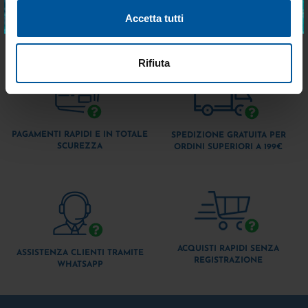
ISCRIVITI
€ 196,75
€ 393,61
Accetta tutti
€ 147,56
€ 275,53
Rifiuta
PAGAMENTI RAPIDI E IN TOTALE
SPEDIZIONE GRATUITA PER
SCUREZZA
ORDINI SUPERIORI A 199€
ACQUISTI RAPIDI SENZA
ASSISTENZA CLIENTI TRAMITE
REGISTRAZIONE
WHATSAPP