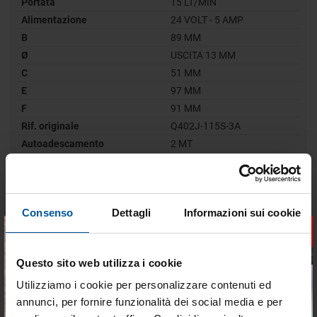
Portata
15 LT/MIN
Alimentazione
24 VOLT - 5 AMP
B
89 MM
Ø
USCITA 13 MM
C
51 MM
E
97 MM
F
91 MM
Rif. originale
Q402J-115S-3A
Autoadescamento
2 MT
DESCRIZIONE
Consenso
Dettagli
Informazioni sui cookie
×
RICHIEDI INFORMAZIONI
Questo sito web utilizza i cookie
OPINIONI DEI CLIENTI
Utilizziamo i cookie per personalizzare contenuti ed
annunci, per fornire funzionalità dei social media e per