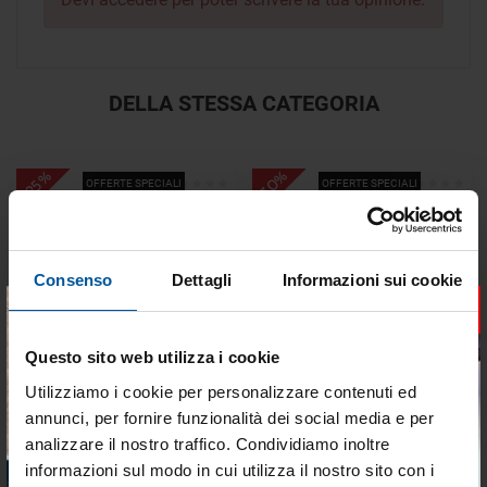
DELLA STESSA CATEGORIA
- 30%
- 25%
OFFERTE SPECIALI
OFFERTE SPECIALI
Consenso
Dettagli
Informazioni sui cookie
×
SPEDIZIONE GRATUITA
SPEDIZIONE GRATUITA
Questo sito web utilizza i cookie
Piano a gas 2 fuochi 360 x
Barbecue Magma a Gas
Utilizziamo i cookie per personalizzare contenuti ed
280 mm
annunci, per fornire funzionalità dei social media e per
Disponibile
Disponibile
analizzare il nostro traffico. Condividiamo inoltre
informazioni sul modo in cui utilizza il nostro sito con i
€ 362,95
€ 663,77