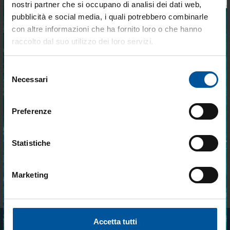
€ 272,49
€ 464,63
nostri partner che si occupano di analisi dei dati web,
pubblicità e social media, i quali potrebbero combinarle
Tieniti aggiornato sulle
con altre informazioni che ha fornito loro o che hanno
migliori occasioni per la tua
raccolto dal suo utilizzo dei loro servizi.
barca
Selezione
Iscriviti alla newsletter e ricevi le offerte più
Necessari
del
vantaggiose e selezionate per chi vive la
PAGAMENTI RAPIDI E IN TOTALE
SPEDIZIONE GRATUITA PER
nautica ogni giorno. Con MTO trovi tutto ciò
consenso
SCUREZZA
ORDINI SUPERIORI A 199€
che serve davvero a bordo.
Preferenze
Statistiche
Marketing
ACQUISTI RAPIDI SENZA
ASSISTENZA CLIENTI TRAMITE
REGISTRAZIONE
WHATSAPP
Accetto trattamento dati personali
ISCRIVITI
Accetta tutti