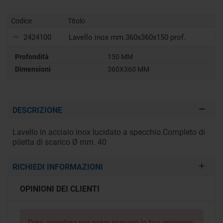
Codice
Titolo
2424100
Lavello inox mm.360x360x150 prof.
Profondità
150 MM
Dimensioni
360X360 MM
DESCRIZIONE
Lavello in acciaio inox lucidato a specchio.Completo di
piletta di scarico Ø mm. 40
RICHIEDI INFORMAZIONI
OPINIONI DEI CLIENTI
Devi
accedere
per poter scrivere la tua opinione.