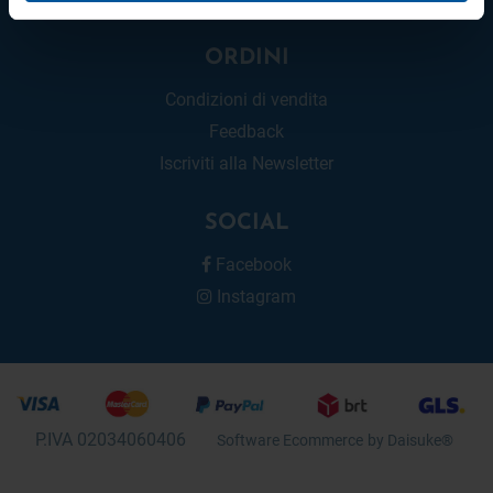
ORDINI
Condizioni di vendita
Feedback
Iscriviti alla Newsletter
SOCIAL
Facebook
Instagram
P.IVA 02034060406
Software Ecommerce
by Daisuke®