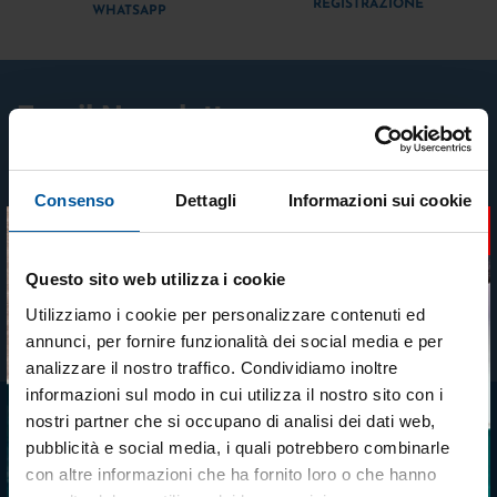
REGISTRAZIONE
WHATSAPP
Email Newsletter
Iscriviti gratuitamente alla nostra newsletter
Consenso
Dettagli
Informazioni sui cookie
×
Questo sito web utilizza i cookie
ISCRIVITI
Utilizziamo i cookie per personalizzare contenuti ed
Accetto trattamento dati personali (
Link
)
annunci, per fornire funzionalità dei social media e per
analizzare il nostro traffico. Condividiamo inoltre
informazioni sul modo in cui utilizza il nostro sito con i
nostri partner che si occupano di analisi dei dati web,
MTO NAUTICA STORE
pubblicità e social media, i quali potrebbero combinarle
+39 3332686194
Tieniti aggiornato sulle
con altre informazioni che ha fornito loro o che hanno